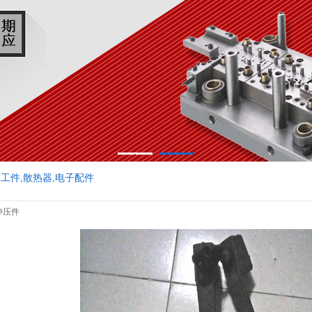
1
2
工件,散热器,电子配件
冲压件