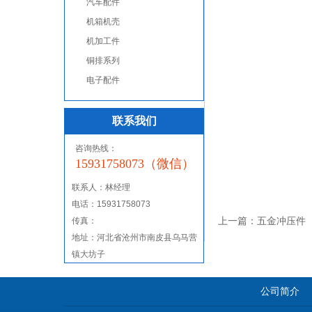
汽车配件
机箱机壳
机加工件
铜排系列
电子配件
联系我们
咨询热线：
15931758073（微信）
联系人：
林经理
电话：15931758073
上一篇：
五金冲压件
传真：
地址：河北省沧州市南皮县乌马营
镇大坊子
公司简介