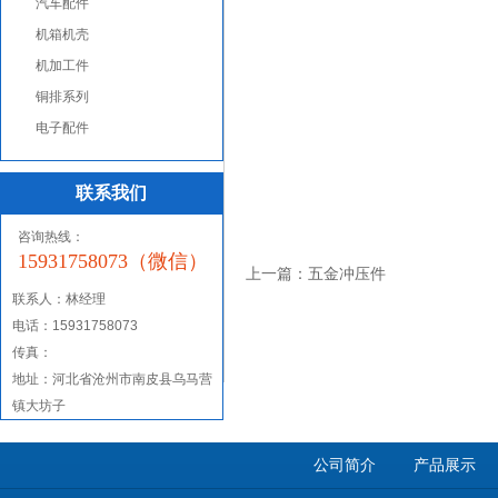
汽车配件
机箱机壳
机加工件
铜排系列
电子配件
联系我们
咨询热线：
15931758073（微信）
上一篇：
五金冲压件
联系人：
林经理
电话：15931758073
传真：
地址：河北省沧州市南皮县乌马营
镇大坊子
公司简介
产品展示