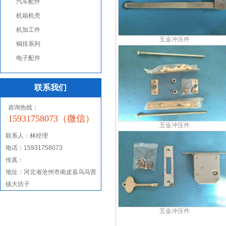
汽车配件
机箱机壳
机加工件
五金冲压件
铜排系列
电子配件
联系我们
咨询热线：
15931758073（微信）
五金冲压件
联系人：
林经理
电话：15931758073
传真：
地址：河北省沧州市南皮县乌马营
镇大坊子
五金冲压件